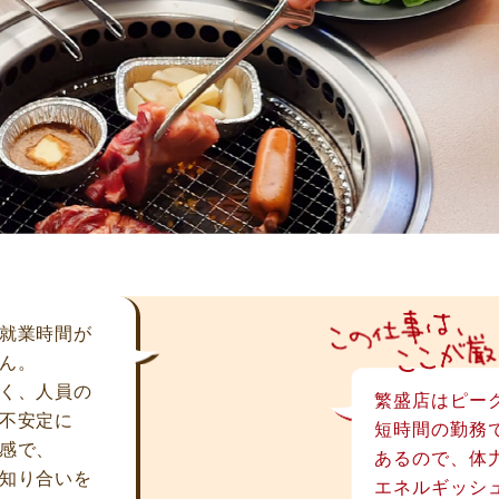
就業時間が
ん。
く、人員の
繁盛店はピー
不安定に
短時間の勤務
感で、
あるので、体
知り合いを
エネルギッシ