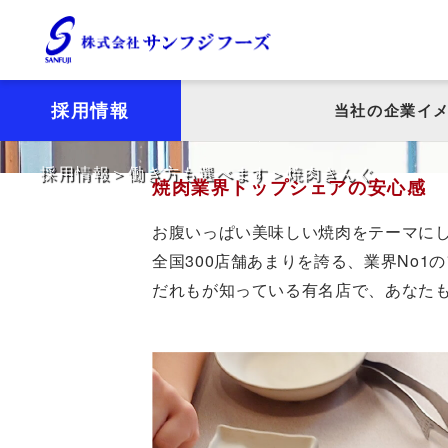
採用情報
当社の企業イ
採用情報
働き方も選べます
焼肉きんぐ
焼肉業界トップシェアの安心感
お腹いっぱい美味しい焼肉をテーマに
全国300店舗あまりを誇る、
業界No1
だれもが知っている有名店で、
あなた