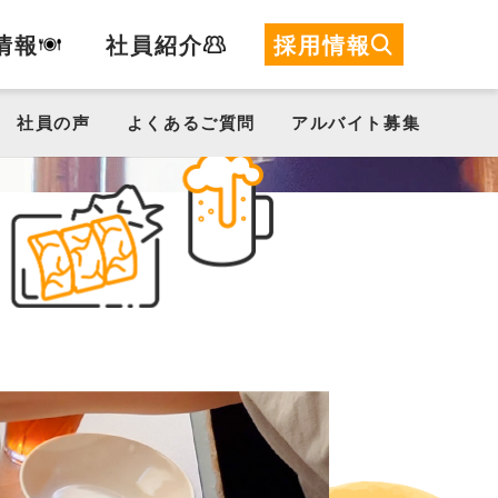
珈琲所
情報
社員紹介
募集要項
応募フォーム
採用情報
コメダ珈琲店
PIZZA
SALVATORE
社員の声
よくあるご質問
アルバイト募集
CUOMO