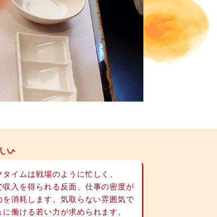
クタイムは戦場のように
忙しく、
で収入を得られる
反面、仕事の密度が
力を
消耗します。気取らない雰囲気で
ュに働ける若い力が
求められます。