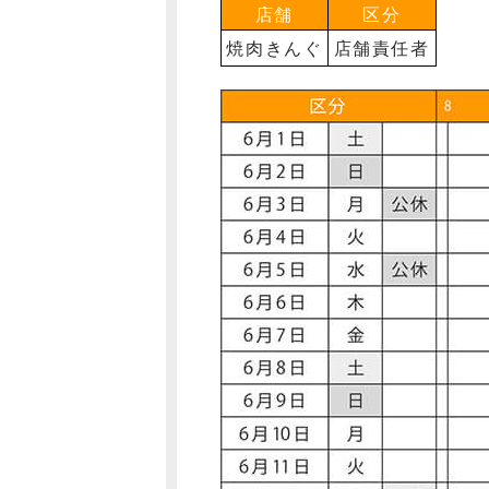
店舗
区分
焼肉きんぐ
店舗責任者