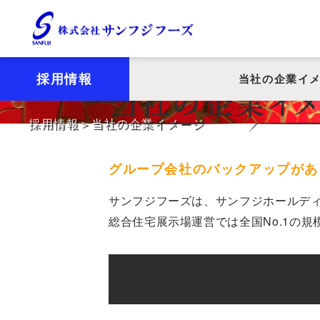
働
採用情報
当社の企業イ
採用情報
当社の企業イメージ
グループ会社のバックアップがあ
サンフジフーズは、
サンフジホールデ
総合住宅展示場運営では全国No.1の
規