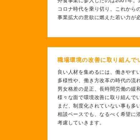
外食事業に参入したのは2001年。
コロナ時代を乗り切り、
これから
事業拡大の意欲に燃えた
若い力が
職場環境の改善に取り組んで
良い人材を集めるには、働きやす
多様性や、働き方改革の
時代の流
男女格差の是正、
長時間労働の緩
様々な面で
環境改善に取り組んで
まだ、制度化されていない事も
多
相談ベースでも、
なるべく希望に
考慮していきます。