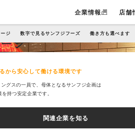
企業情報
店舗
く人に、
誠実に向き合い
メージ
数字で見るサンフジフーズ
働き方も選べます
るから
安心して働ける環境です
ィングスの一員で、
母体となるサンフジ企画は
模を持つ安定企業です。
関連企業を知る