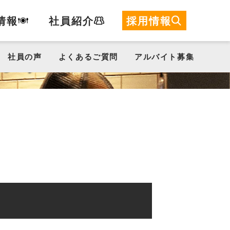
珈琲所
情報
社員紹介
募集要項
応募フォーム
採用情報
コメダ珈琲店
PIZZA
SALVATORE
ます
社員の声
よくあるご質問
アルバイト募集
CUOMO