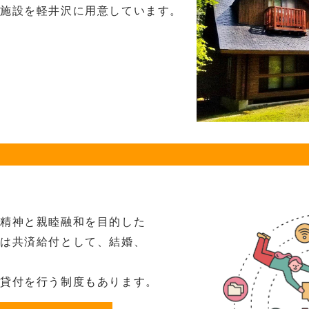
養施設を軽井沢に用意しています。
の精神と
親睦融和を目的した
容は共済給付として、結婚、
の貸付を
行う制度もあります。