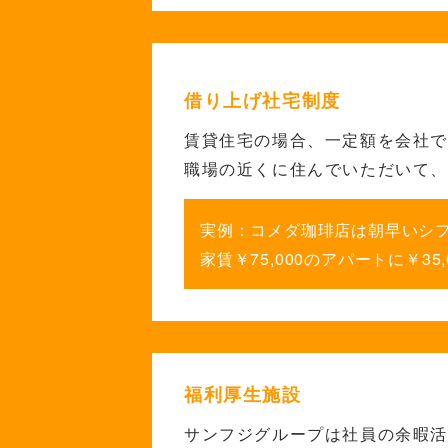
借り上げ社宅制度
賃貸住宅の場合、一定額を会社
職場の近くに住んで
いただいて
実例：コメダ珈琲店は朝早い
シ
家賃￥75,000のアパートに
￥3
福利厚生施設
サンフジグループは社員の余暇